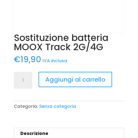
Sostituzione batteria
MOOX Track 2G/4G
€
19,90
IVA inclusa
Sostituzione
Aggiungi al carrello
batteria
MOOX
Track
2G/4G
Categoria:
Senza categoria
quantità
Descrizione