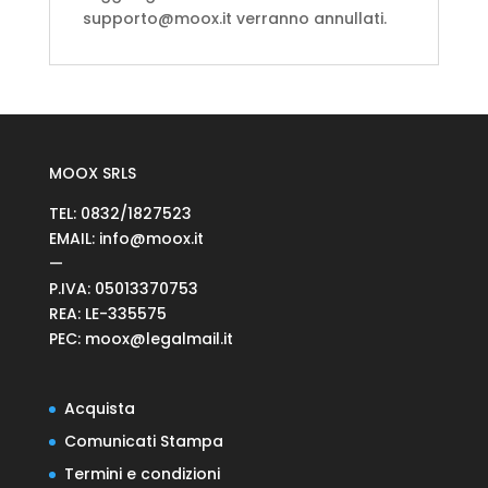
supporto@moox.it
verranno annullati.
MOOX SRLS
TEL:
0832/1827523
EMAIL:
info@moox.it
—
P.IVA: 05013370753
REA: LE-335575
PEC:
moox@legalmail.it
Acquista
Comunicati Stampa
Termini e condizioni